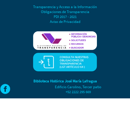
Transparencia y Acceso a la Información
Obligaciones de Transparencia
PDI 2017 - 2021
Aviso de Privacidad
Biblioteca Histórica José María Lafragua
Edificio Carolino, Tercer patio
+52 2222 295 669