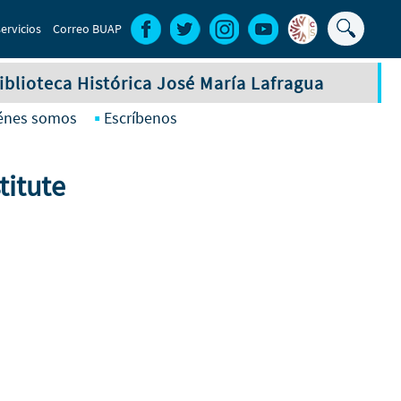
Buscar
ervicios
Correo BUAP
Formula
de
iblioteca Histórica José María Lafragua
búsque
énes somos
Escríbenos
titute