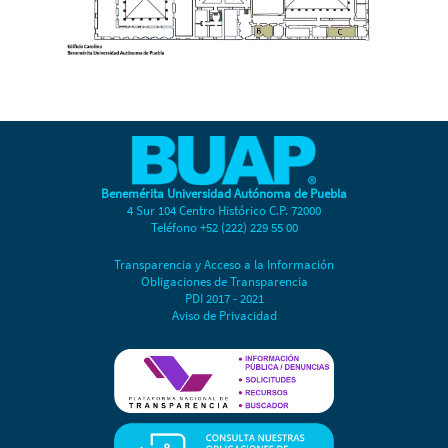
Benemérita Universidad Autónoma de Puebla
4 Sur 104 Centro Histórico C.P. 72000
Teléfono +52 (222) 229 55 00
Transparencia y Acceso a la Información
Obligaciones de Transparencia
PDI 2017 - 2021
Aviso de Privacidad